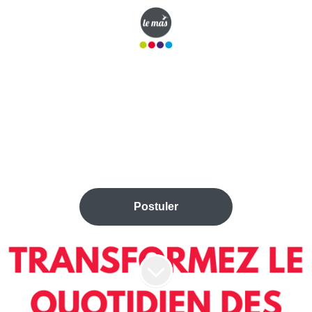
RITÉ ET VULNÉRABILITÉ
·
LOGEMENT ACCOMPAGNE 
Travailleur social H/F
Domaine Précarité et Vulnérabilité
Postuler