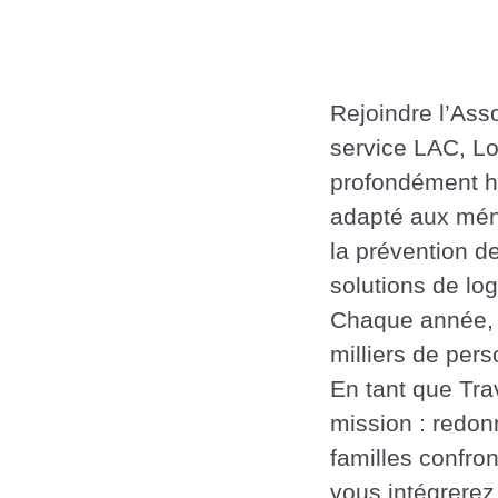
Rejoindre l’Ass
service LAC, L
profondément h
adapté aux ména
la prévention 
solutions de lo
Chaque année, 
milliers de pers
En tant que Tra
mission : redon
familles confro
vous intégrerez