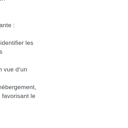
ante :
dentifier les
s
n vue d’un
hébergement,
 favorisant le