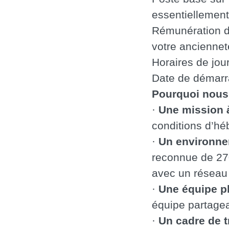
essentiellement
Rémunération de
votre anciennet
Horaires de jou
Date de démarra
Pourquoi nous 
·
Une mission à
conditions d’h
·
Un environne
reconnue de 27
avec un réseau 
·
Une équipe pl
équipe partagea
·
Un cadre de t