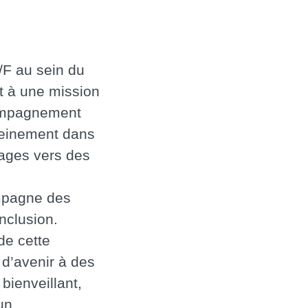
/F au sein du
t à une mission
compagnement
leinement dans
ages vers des
ompagne des
inclusion.
de cette
 d’avenir à des
bienveillant,
un