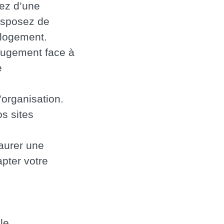
iez d’une
disposez de
 logement.
-jugement face à
e
’organisation.
s sites
taurer une
apter votre
le