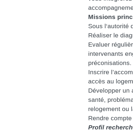
accompagnement
Missions princ
Sous l‘autorité 
Réaliser le dia
Evaluer réguliè
intervenants e
préconisations.
Inscrire l’acc
accès au logem
Développer un 
santé, problémat
relogement ou l
Rendre compte 
Profil recherch