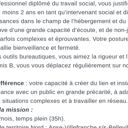
essionnel diplômé du travail social, vous justif
 moins 2 ans en tant qu’intervenant social et 
ssances dans le champ de l’hébergement et du
uve d’une grande capacité d’écoute, et de non
parfois complexes et éprouvantes. Votre postur
allie bienveillance et fermeté.
s outils bureautiques, vous aimez la rigueur et l
rmis B, vous vous déplacez régulièrement sur no
ifférence
: votre capacité à créer du lien et ins
fiance avec un public en grande précarité, à ad
 situations complexes et à travailler en réseau.
la mission :
ois, temps plein (35h).
e territoire Nord : Anse-Villefranche s/s-Bellevil