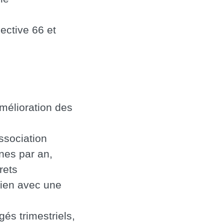
ective 66 et
mélioration des
ssociation
nes par an,
rets
dien avec une
és trimestriels,